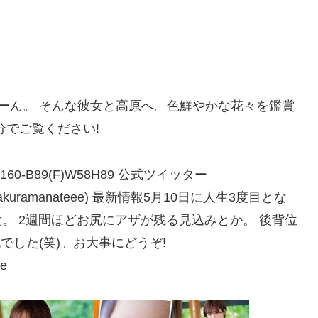
ーん。 そんな彼女と高原へ。色鮮やかな花々を鑑賞
分でご覧ください!
0-B89(F)W58H89 公式ツイッター
sakuramanateee) 最新情報5月10日に人生3度目とな
女。 2週間ほどお尻にアザが残る見込みとか。 後背位
でした(笑)。お大事にどうぞ!
de