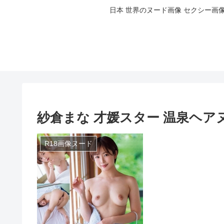
日本 世界のヌード画像 セクシー画像水着
紗倉まな 才媛スター 温泉ヘア
R18画像ヌード