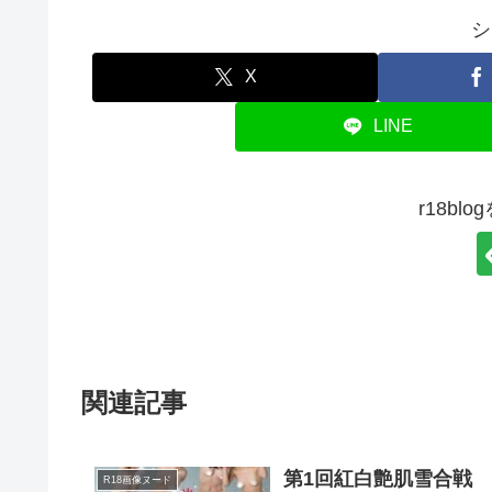
シ
X
LINE
r18bl
関連記事
第1回紅白艶肌雪合戦
R18画像ヌード