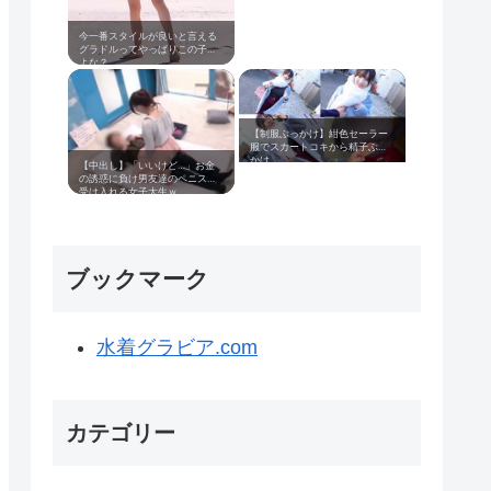
今一番スタイルが良いと言える
グラドルってやっぱりこの子だ
よな？
【制服ぶっかけ】紺色セーラー
服でスカートコキから精子ぶっ
かけ
【中出し】「いいけど…」お金
の誘惑に負け男友達のペニスを
受け入れる女子大生ｗ
ブックマーク
水着グラビア.com
カテゴリー