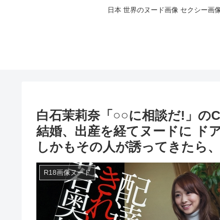
日本 世界のヌード画像 セクシー画像水着
白石茉莉奈「○○に相談だ!」の
結婚、出産を経てヌードに ド
しかもその人が誘ってきたら、 
R18画像ヌード