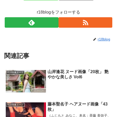
r18blogをフォローする
r18blog
関連記事
山岸逢花 ヌード画像「20枚」 艶
R18画像ヌード
やかな美しさ Vol6
藤本聖名子 ヘアヌード画像「43
R18画像ヌード
枚」
（ふじもと みなこ、本名：斉藤 美弥子、