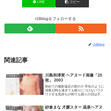
LINE
コピー
r18blogをフォローする
r18blog
関連記事
川島和津実 ヘアヌード画像「20
R18画像ヌード
枚」 2003
初めての撮影遠足の前の小 学生のように
深夜12時を過ぎても眠りにつけないワク
ワクする気持ちが90でも残りの10は不安
「フーッ」「何気なくためいきをついて
ませんか?それって、絶対ダメ「フーッ」
とつくたびに、幸せがひとつずつ逃げて
紗倉まな 才媛スター 温泉ヘアヌ
R18画像ヌード
いくんですって...