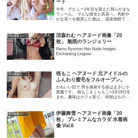
ード
今年、デビュー1年目を迎えた我らがまな
てぃーん。 そんな彼女と高原へ。色鮮や
かな花々を鑑賞した後は、 温泉旅館でし
っぽりと―そんな気分でご覧ください!さ
くら・まな1993年3月23日、千葉県生ま
れ T160-B89(F)W58H89 公式ツ...
涼森れむ ヘアヌード画像「20
R18画像ヌード
枚」 魅惑のランジェリー
Remu Ryomori Hair Nude Images
Enchanting Lingerie
桜もこ ヘアヌード 元アイドルの
R18画像ヌード
ふんわり蜜毛をフルオープン。
かわいい顔で 男を挑発する姿はまさに小
悪魔です。 桜もこさくらもこ=3月19日生
まれ。趣味はカフェ巡り。 特技はものま
ね。'17年にアイドルからAV女優に転身し
て話題に。T153,B79-W55.H76cm公式ツ
イッター=@moko_sak...
伊藤舞雪 ヘアヌード画像「20
R18画像ヌード
枚」 プレミアムなカラダ 水着画
像 Vol.6