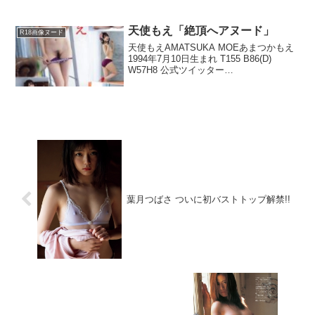
天使もえ「絶頂へアヌード」
R18画像ヌード
天使もえAMATSUKA MOEあまつかもえ
1994年7月10日生まれ T155 B86(D)
W57H8 公式ツイッター
(@amatsuka_moe) 公式インスタグラム
(amatsuka.moe) 最新情報 2014年に女優
として...
葉月つばさ ついに初バストトップ解禁!!